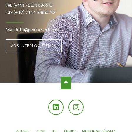
Tél.
(+49) 711/16865 0
Fax (+49) 711/16865 99
Mail info@gemuesering.de
VOS INTERLOCUTEURS
LinkedIn
Instagram
ALLER
ACCUEIL
QUOI
QUI
ÉQUIPE
MENTIONS LÉGALES