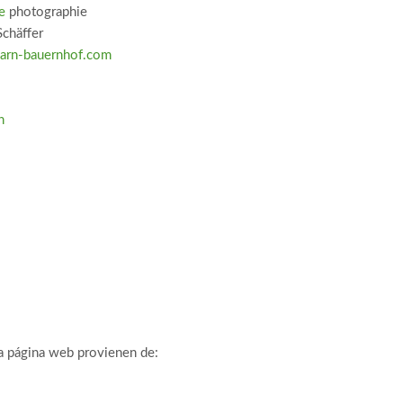
e
photographie
Schäffer
arn-bauernhof.com
n
ta página web provienen de: